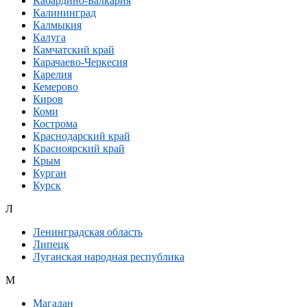
Кабардино-Балкария
Калининград
Калмыкия
Калуга
Камчатский край
Карачаево-Черкесия
Карелия
Кемерово
Киров
Коми
Кострома
Краснодарский край
Красноярский край
Крым
Курган
Курск
Л
Ленинградская область
Липецк
Луганская народная республика
М
Магадан