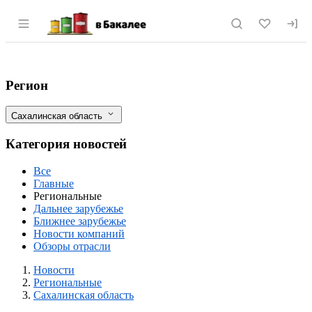
Раздел навигации по сайту vbakalee.ru
Перекупщики за две недели увеличили н
Фильтры
Регион
Сахалинская область
Категория новостей
Все
Главные
Региональные
Дальнее зарубежье
Ближнее зарубежье
Новости компаний
Обзоры отрасли
Новости
Разделы
Новости
Региональные
Сахалинская область