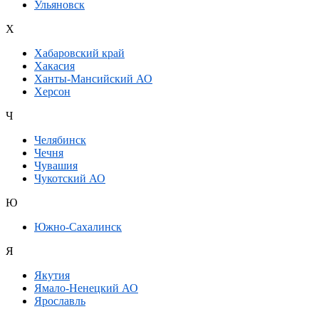
Ульяновск
Х
Хабаровский край
Хакасия
Ханты-Мансийский АО
Херсон
Ч
Челябинск
Чечня
Чувашия
Чукотский АО
Ю
Южно-Сахалинск
Я
Якутия
Ямало-Ненецкий АО
Ярославль