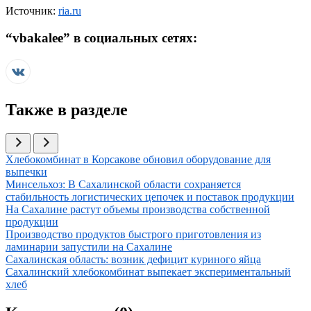
Источник:
ria.ru
“
vbakalee
” в социальных сетях:
Также в разделе
Иллюстрация новости
Хлебокомбинат в Корсакове обновил оборудование для
выпечки
Иллюстрация новости
Минсельхоз: В Сахалинской области сохраняется
стабильность логистических цепочек и поставок продукции
Иллюстрация новости
На Сахалине растут объемы производства собственной
продукции
Иллюстрация новости
Производство продуктов быстрого приготовления из
ламинарии запустили на Сахалине
Иллюстрация новости
Сахалинская область: возник дефицит куриного яйца
Иллюстрация новости
Сахалинский хлебокомбинат выпекает экспериментальный
хлеб