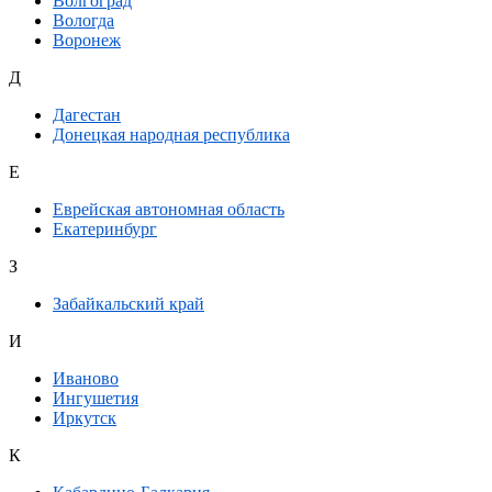
Волгоград
Вологда
Воронеж
Д
Дагестан
Донецкая народная республика
Е
Еврейская автономная область
Екатеринбург
З
Забайкальский край
И
Иваново
Ингушетия
Иркутск
К